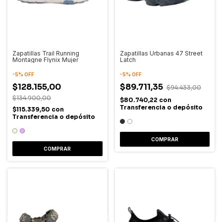
Zapatillas Trail Running
Zapatillas Urbanas 47 Street
Montagne Flynix Mujer
Latch
-
5
%
OFF
-
5
%
OFF
$128.155,00
$89.711,35
$94.433,00
$134.900,00
$80.740,22
con
Transferencia o depósito
$115.339,50
con
Transferencia o depósito
COMPRAR
COMPRAR