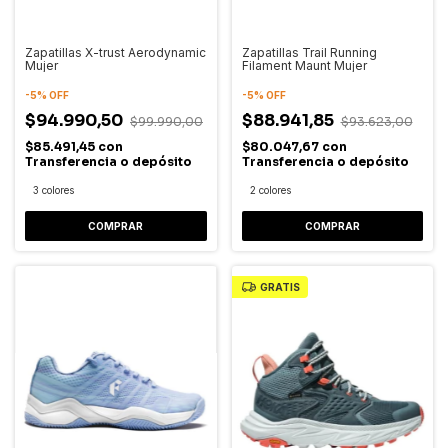
Zapatillas X-trust Aerodynamic
Zapatillas Trail Running
Mujer
Filament Maunt Mujer
-
5
%
OFF
-
5
%
OFF
$94.990,50
$88.941,85
$99.990,00
$93.623,00
$85.491,45
con
$80.047,67
con
Transferencia o depósito
Transferencia o depósito
3 colores
2 colores
COMPRAR
COMPRAR
GRATIS