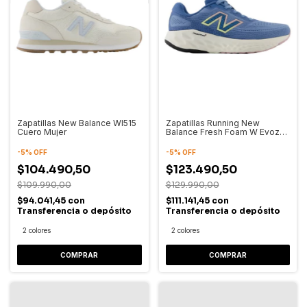
Zapatillas New Balance Wl515
Zapatillas Running New
Cuero Mujer
Balance Fresh Foam W Evoz
V4 Mujer
-
5
%
OFF
-
5
%
OFF
$104.490,50
$123.490,50
$109.990,00
$129.990,00
$94.041,45
con
$111.141,45
con
Transferencia o depósito
Transferencia o depósito
2 colores
2 colores
COMPRAR
COMPRAR