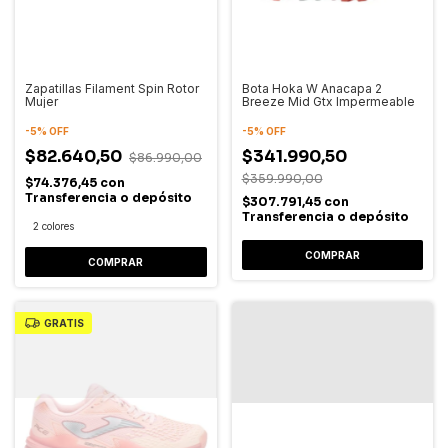
Zapatillas Filament Spin Rotor
Bota Hoka W Anacapa 2
Mujer
Breeze Mid Gtx Impermeable
-
5
%
OFF
-
5
%
OFF
$82.640,50
$341.990,50
$86.990,00
$359.990,00
$74.376,45
con
Transferencia o depósito
$307.791,45
con
Transferencia o depósito
2 colores
COMPRAR
COMPRAR
GRATIS