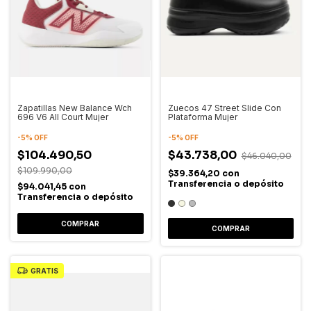
Zapatillas New Balance Wch
Zuecos 47 Street Slide Con
696 V6 All Court Mujer
Plataforma Mujer
-
5
%
OFF
-
5
%
OFF
$104.490,50
$43.738,00
$46.040,00
$109.990,00
$39.364,20
con
Transferencia o depósito
$94.041,45
con
Transferencia o depósito
COMPRAR
COMPRAR
GRATIS