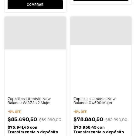
COMPRAR
Zapatillas Lifestyle New
Zapatillas Urbanas New
Balance Wl373 v2 Mujer
Balance Gw500 Mujer
-
5
%
OFF
-
5
%
OFF
$85.490,50
$78.840,50
$89.990,00
$82.990,00
$76.941,45
con
$70.956,45
con
Transferencia o depósito
Transferencia o depósito