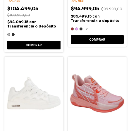
-
5
%
OFF
-
5
%
OFF
$104.499,05
$94.999,05
$99.999,00
$109.999,00
$85.499,15
con
Transferencia o depósito
$94.049,15
con
Transferencia o depósito
+2
COMPRAR
COMPRAR