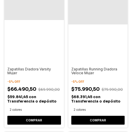
Zapatillas Diadora Varsity
Zapatillas Running Diadora
Mujer
Veloce Mujer
-
5
%
OFF
-
5
%
OFF
$66.490,50
$75.990,50
$69.990,00
$79.990,00
$59.841,45
con
$68.391,45
con
Transferencia o depósito
Transferencia o depósito
2 colores
2 colores
COMPRAR
COMPRAR