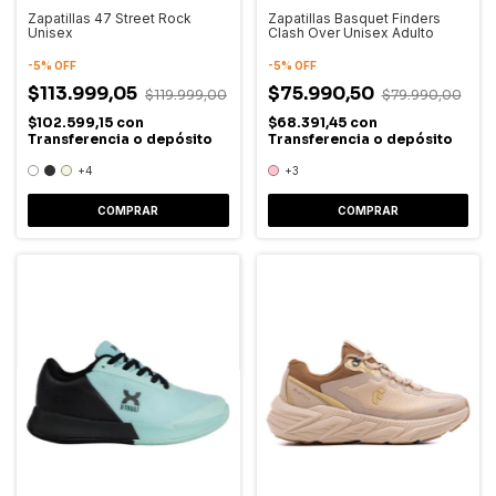
Zapatillas 47 Street Rock
Zapatillas Basquet Finders
Unisex
Clash Over Unisex Adulto
-
5
%
OFF
-
5
%
OFF
$113.999,05
$75.990,50
$119.999,00
$79.990,00
$102.599,15
con
$68.391,45
con
Transferencia o depósito
Transferencia o depósito
+4
+3
COMPRAR
COMPRAR