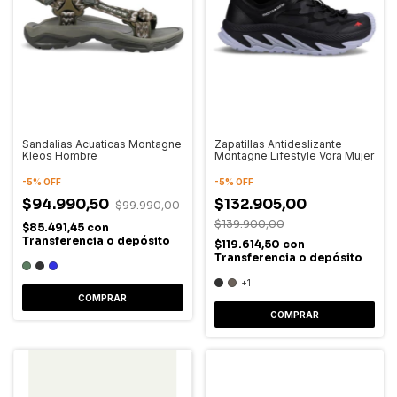
Sandalias Acuaticas Montagne
Zapatillas Antideslizante
Kleos Hombre
Montagne Lifestyle Vora Mujer
-
5
%
OFF
-
5
%
OFF
$94.990,50
$132.905,00
$99.990,00
$139.900,00
$85.491,45
con
Transferencia o depósito
$119.614,50
con
Transferencia o depósito
+1
COMPRAR
COMPRAR