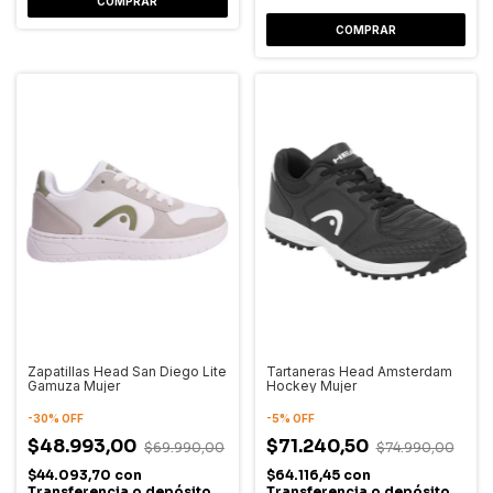
COMPRAR
COMPRAR
Zapatillas Head San Diego Lite
Tartaneras Head Amsterdam
Gamuza Mujer
Hockey Mujer
-
30
%
OFF
-
5
%
OFF
$48.993,00
$71.240,50
$69.990,00
$74.990,00
$44.093,70
con
$64.116,45
con
Transferencia o depósito
Transferencia o depósito