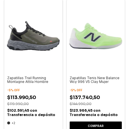
Zapatillas Trail Running
Zapatillas Tenis New Balance
Montagne Attila Hombre
Wcy 996 V5 Clay Mujer
-
5
%
OFF
-
5
%
OFF
$113.990,50
$137.740,50
$119.990,00
$144.990,00
$102.591,45
con
$123.966,45
con
Transferencia o depósito
Transferencia o depósito
+2
COMPRAR