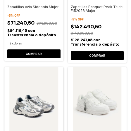
Zapatillas Avia Sidespin Mujer
Zapatillas Basquet Peak Taichi
Et52028 Mujer
-
5
%
OFF
-
5
%
OFF
$71.240,50
$74.990,00
$142.490,50
$64.116,45
con
$149.990,00
Transferencia o depósito
$128.241,45
con
2 colores
Transferencia o depósito
COMPRAR
COMPRAR