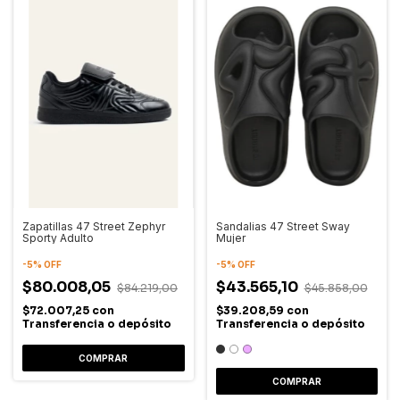
Zapatillas 47 Street Zephyr
Sandalias 47 Street Sway
Sporty Adulto
Mujer
-
5
%
OFF
-
5
%
OFF
$80.008,05
$43.565,10
$84.219,00
$45.858,00
$72.007,25
con
$39.208,59
con
Transferencia o depósito
Transferencia o depósito
COMPRAR
COMPRAR