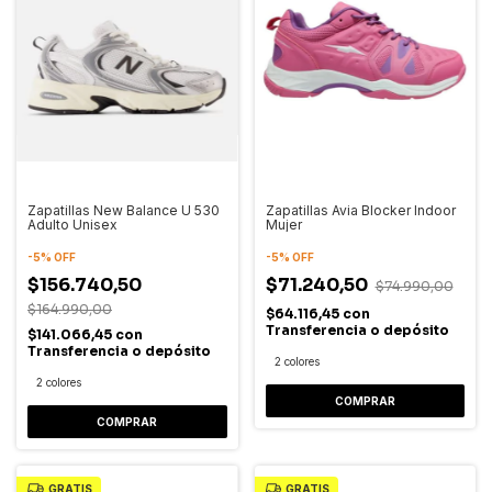
Zapatillas New Balance U 530
Zapatillas Avia Blocker Indoor
Adulto Unisex
Mujer
-
5
%
OFF
-
5
%
OFF
$156.740,50
$71.240,50
$74.990,00
$164.990,00
$64.116,45
con
Transferencia o depósito
$141.066,45
con
Transferencia o depósito
2 colores
2 colores
COMPRAR
COMPRAR
GRATIS
GRATIS