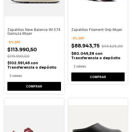
Zapatillas New Balance Wl 574
Zapatillas Filament Grip Mujer
Gamuza Mujer
-
5
%
OFF
-
5
%
OFF
$88.943,75
$93.625,00
$113.990,50
$80.049,38
con
$119.990,00
Transferencia o depósito
$102.591,45
con
2 colores
Transferencia o depósito
5 colores
COMPRAR
COMPRAR