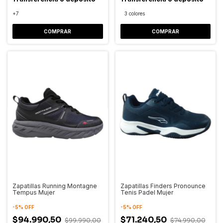
+7
3 colores
COMPRAR
COMPRAR
Zapatillas Running Montagne
Zapatillas Finders Pronounce
Tempus Mujer
Tenis Padel Mujer
-
5
%
OFF
-
5
%
OFF
$94.990,50
$71.240,50
$99.990,00
$74.990,00