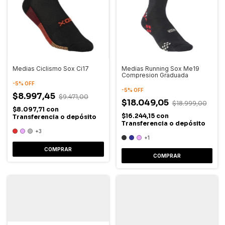
Medias Ciclismo Sox Ci17
Medias Running Sox Me19
Compresion Graduada
-
5
%
OFF
-
5
%
OFF
$8.997,45
$9.471,00
$18.049,05
$18.999,00
$8.097,71
con
$16.244,15
con
Transferencia o depósito
Transferencia o depósito
+3
+1
COMPRAR
COMPRAR