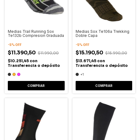
Medias Trail Running Sox
Medias Sox Te106a Trekking
Te132b Compresion Graduada
Doble Capa
-
5
%
OFF
-
5
%
OFF
$11.390,50
$15.190,50
$11.990,00
$15.990,00
$10.251,45
con
$13.671,45
con
Transferencia o depósito
Transferencia o depósito
+1
COMPRAR
COMPRAR