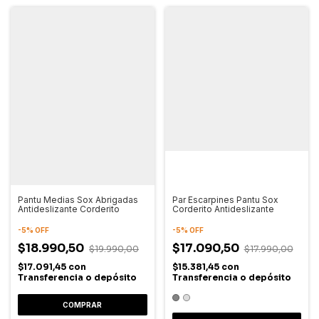
Pantu Medias Sox Abrigadas
Par Escarpines Pantu Sox
Antideslizante Corderito
Corderito Antideslizante
-
5
%
OFF
-
5
%
OFF
$18.990,50
$17.090,50
$19.990,00
$17.990,00
$17.091,45
con
$15.381,45
con
Transferencia o depósito
Transferencia o depósito
COMPRAR