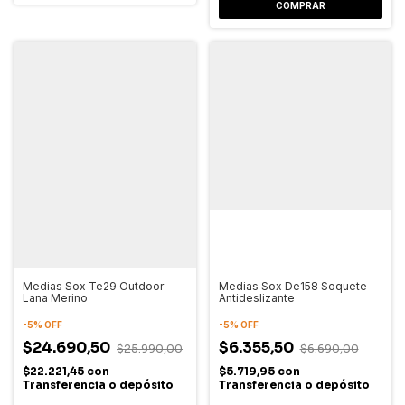
COMPRAR
Medias Sox Te29 Outdoor
Medias Sox De158 Soquete
Lana Merino
Antideslizante
-
5
%
OFF
-
5
%
OFF
$24.690,50
$6.355,50
$25.990,00
$6.690,00
$22.221,45
con
$5.719,95
con
Transferencia o depósito
Transferencia o depósito