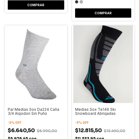
COMPRAR
COMPRAR
Par Medias Sox Da224 Caña
Medias Sox Te146 Ski
3/4 Algodon Sin Puño
Snowboard Abrigadas
-
5
%
OFF
-
5
%
OFF
$6.640,50
$12.815,50
$6.990,00
$13.490,00
$5.976,45
con
$11.533,95
con