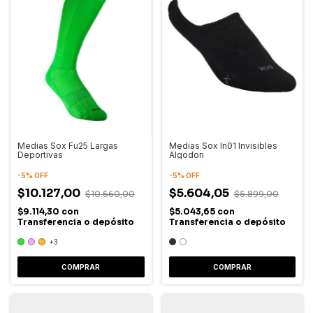
Medias Sox Fu25 Largas
Medias Sox In01 Invisibles
Deportivas
Algodon
-
5
%
OFF
-
5
%
OFF
$10.127,00
$5.604,05
$10.660,00
$5.899,00
$9.114,30
con
$5.043,65
con
Transferencia o depósito
Transferencia o depósito
+3
COMPRAR
COMPRAR