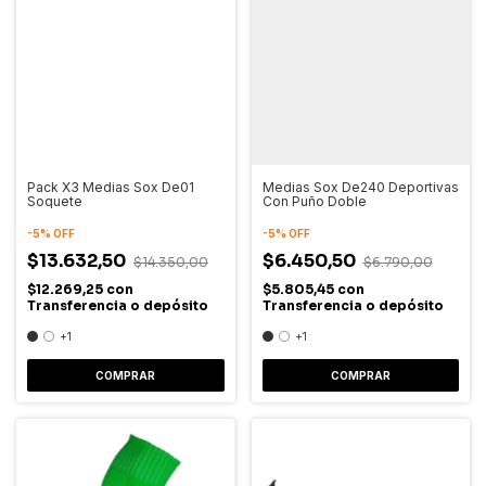
Pack X3 Medias Sox De01
Medias Sox De240 Deportivas
Soquete
Con Puño Doble
-
5
%
OFF
-
5
%
OFF
$13.632,50
$6.450,50
$14.350,00
$6.790,00
$12.269,25
con
$5.805,45
con
Transferencia o depósito
Transferencia o depósito
+1
+1
COMPRAR
COMPRAR