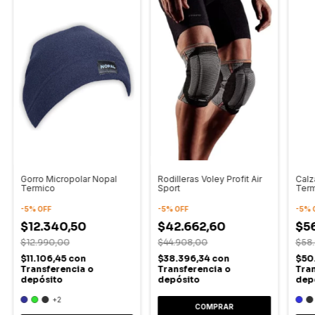
Gorro Micropolar Nopal
Rodilleras Voley Profit Air
Calz
Termico
Sport
Ter
-
5
%
OFF
-
5
%
OFF
-
5
%
$12.340,50
$42.662,60
$5
$12.990,00
$44.908,00
$58
$11.106,45
con
$38.396,34
con
$50
Transferencia o
Transferencia o
Tran
depósito
depósito
dep
+2
COMPRAR