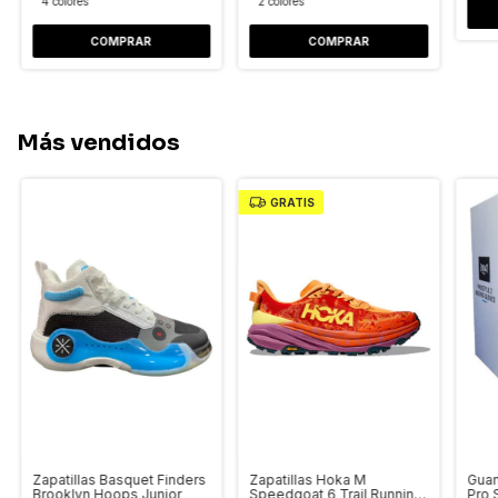
4 colores
2 colores
COMPRAR
COMPRAR
Más vendidos
GRATIS
Zapatillas Basquet Finders
Zapatillas Hoka M
Guan
Brooklyn Hoops Junior
Speedgoat 6 Trail Running
Pro 