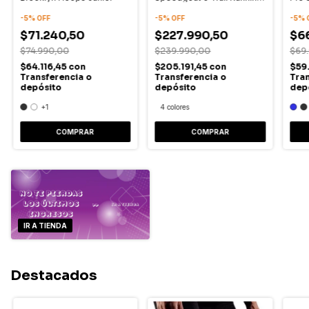
Hombre
-
5
%
OFF
-
5
%
OFF
-
5
%
$71.240,50
$227.990,50
$6
$74.990,00
$239.990,00
$69
$64.116,45
con
$205.191,45
con
$59
Transferencia o
Transferencia o
Tran
depósito
depósito
dep
+1
4 colores
COMPRAR
COMPRAR
IR A TIENDA
Destacados