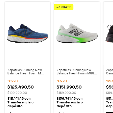
GRATIS
Zapatillas Running New
Zapatillas Running New
Zapa
Balance Fresh Foam M
Balance Fresh Foam M880
Cara
Evoz V4 Hombre
V15 Hombre
Unis
-
5
%
OFF
-
5
%
OFF
-
5
%
$123.490,50
$151.990,50
$5
$129.990,00
$159.990,00
$59
$111.141,45
con
$136.791,45
con
$51.
Transferencia o
Transferencia o
Tran
depósito
depósito
dep