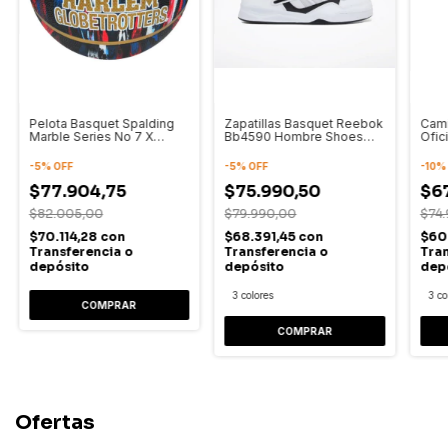
Pelota Basquet Spalding
Zapatillas Basquet Reebok
Cami
Marble Series No 7 X
Bb4590 Hombre Shoes
Ofic
Globetrotters
High
Homb
-
5
%
OFF
-
5
%
OFF
-
10
$77.904,75
$75.990,50
$6
$82.005,00
$79.990,00
$74
$70.114,28
con
$68.391,45
con
$60
Transferencia o
Transferencia o
Tran
depósito
depósito
dep
3 colores
3 co
COMPRAR
COMPRAR
Ofertas